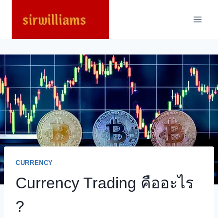
Skip
to
content
CURRENCY
Currency Trading คืออะไร
?