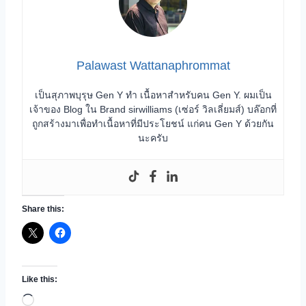
Palawast Wattanaphrommat
เป็นสุภาพบุรุษ Gen Y ทำ เนื้อหาสำหรับคน Gen Y. ผมเป็น
เจ้าของ Blog ใน Brand sirwilliams (เซ่อร์ วิลเลี่ยมส์) บล๊อกที่
ถูกสร้างมาเพื่อทำเนื้อหาที่มีประโยชน์ แก่คน Gen Y ด้วยกัน
นะครับ
Share this:
Like this:
L