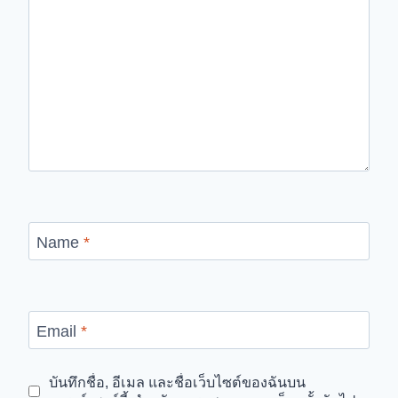
Name
*
Email
*
บันทึกชื่อ, อีเมล และชื่อเว็บไซต์ของฉันบน