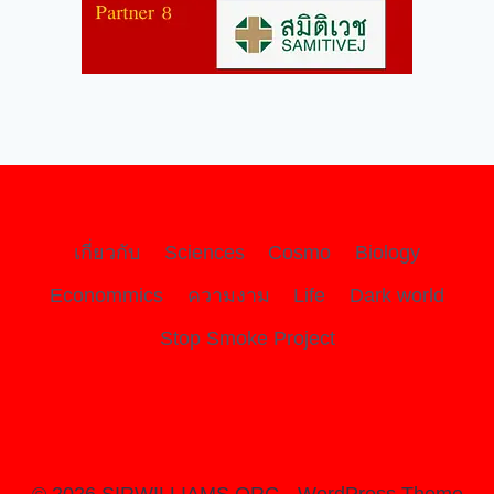
เกี่ยวกับ
Sciences
Cosmo
Biology
Econommics
ความงาม
Life
Dark world
Stop Smoke Project