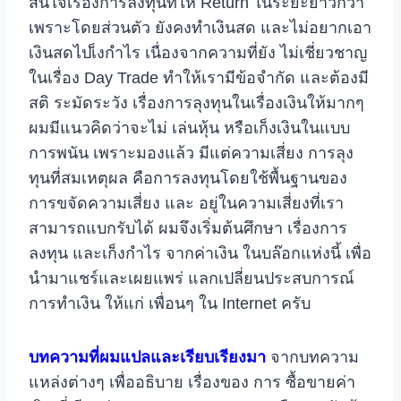
สนใจเรื่องการลงทุนที่ให้ Return ในระยะยาวกว่า
เพราะโดยส่วนตัว ยังคงทำเงินสด และไม่อยากเอา
เงินสดไปเ็งกำไร เนื่องจากความที่ยัง ไม่เชี่ยวชาญ
ในเรื่อง Day Trade ทำให้เรามีข้อจำกัด และต้องมี
สติ ระมัดระวัง เรื่องการลุงทุนในเรื่องเงินให้มากๆ
ผมมีแนวคิดว่าจะไม่ เล่นหุ้น หรือเก็งเงินในแบบ
การพนัน เพราะมองแล้ว มีแต่ความเสี่ยง การลุง
ทุนที่สมเหตุผล คือการลงทุนโดยใช้พื้นฐานของ
การขจัดความเสี่ยง และ อยู่ในความเสี่ยงที่เรา
สามารถแบกรับได้ ผมจึงเริ่มต้นศึกษา เรื่องการ
ลงทุน และเก็งกำไร จากค่าเงิน ในบล๊อกแห่งนี้ เพื่อ
นำมาแชร์และเผยแพร่ แลกเปลี่ยนประสบการณ์
การทำเงิน ให้แก่ เพื่อนๆ ใน Internet ครับ
บทความที่ผมแปลและเรียบเรียงมา
จากบทความ
แหล่งต่างๆ เพื่ออธิบาย เรื่องของ การ ซื้อขายค่า