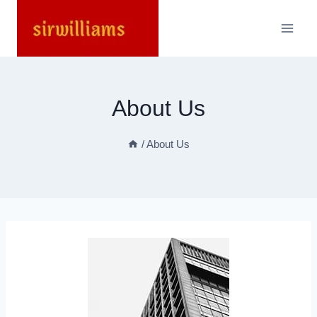
Skip
to
content
About Us
/
About Us