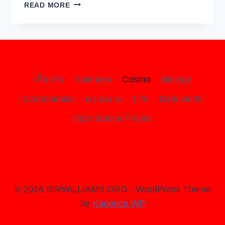
ความ
READ MORE
ลี้ลับ
ของ
สสาร
มืด
และ
พลังงาน
เกี่ยวกับ
Sciences
Cosmo
Biology
มืด:
ไข
Econommics
ความงาม
Life
Dark world
ปริศนา
Stop Smoke Project
สถาปนิก
เร้น
ลับ
แห่ง
เอกภพ
© 2026 SIRWILLIAMS.ORG - WordPress Theme
by
Kadence WP