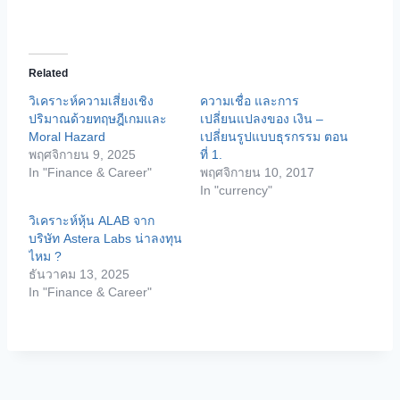
o
a
d
Related
i
วิเคราะห์ความเสี่ยงเชิง
ความเชื่อ และการ
n
ปริมาณด้วยทฤษฎีเกมและ
เปลี่ยนแปลงของ เงิน –
g
Moral Hazard
เปลี่ยนรูปแบบธุรกรรม ตอน
พฤศจิกายน 9, 2025
ที่ 1.
…
In "Finance & Career"
พฤศจิกายน 10, 2017
In "currency"
วิเคราะห์หุ้น ALAB จาก
บริษัท Astera Labs น่าลงทุน
ไหม ?
ธันวาคม 13, 2025
In "Finance & Career"