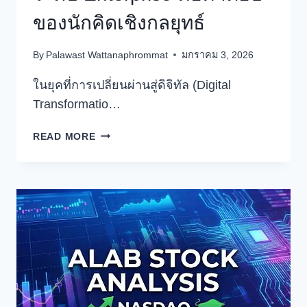
ของนักคิดเชิงกลยุทธ์
By
Palawast Wattanaphrommat
มกราคม 3, 2026
ในยุคที่การเปลี่ยนผ่านสู่ดิจิทัล (Digital
Transformatio…
ทำไม
READ MORE
การ
เช่า
CLOUD
SERVER
ระดับ
ENTERPRISE
คือ
คำ
ตอบ
ของ
นัก