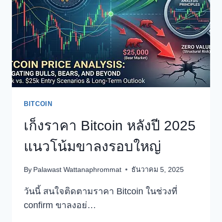
GEN
Z
มี
โอกาส
ซื้อ
บ้าน
ไหม
สวน
ทาง
BITCOIN
กับ
ราย
เก็งราคา Bitcoin หลังปี 2025
ได้
?
แนวโน้มขาลงรอบใหญ่
By
Palawast Wattanaphrommat
ธันวาคม 5, 2025
วันนี้ สนใจติดตามราคา Bitcoin ในช่วงที่
confirm ขาลงอย่…