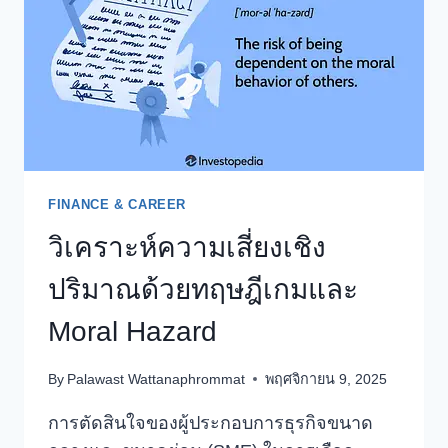
ดู
เป็น
SCAM
แจ้ง
ว่า
มี
ข้อความ
ถึง
ตัว
FINANCE & CAREER
ท่าน
วิเคราะห์ความเสี่ยงเชิง
ปริมาณด้วยทฤษฎีเกมและ
Moral Hazard
By
Palawast Wattanaphrommat
พฤศจิกายน 9, 2025
การตัดสินใจของผู้ประกอบการธุรกิจขนาด