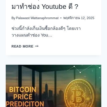
มาทำช่อง Youtube ดี ?
By
Palawast Wattanaphrommat
พฤศจิกายน 12, 2025
ช่วงนี้กำลังเก็บเงินซื้อกล้องดีๆ โดยเรา
วางแผนทำช่อง You…
ซื้อ
READ MORE
กล้อง
รุ่น
ไหน
ยี่ห้อ
ไหน
เพื่อ
มา
ทำ
ช่อง
YOUTUBE
ดี