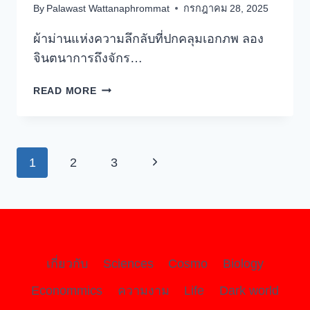
By
Palawast Wattanaphrommat
กรกฎาคม 28, 2025
ผ้าม่านแห่งความลึกลับที่ปกคลุมเอกภพ ลอง
จินตนาการถึงจักร…
ความ
READ MORE
ลี้ลับ
ของ
สสาร
มืด
Page
Next
1
2
3
และ
พลังงาน
navigation
Page
มืด:
ไข
ปริศนา
สถาปนิก
เร้น
เกี่ยวกับ
Sciences
Cosmo
Biology
ลับ
Econommics
ความงาม
Life
Dark world
แห่ง
เอกภพ