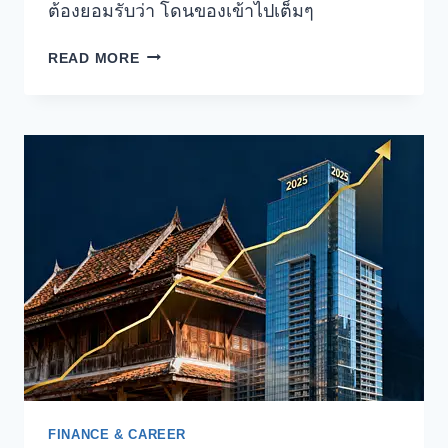
ต้องยอมรับว่า โดนของเข้าไปเต็มๆ
วิเคราะห์
READ MORE
หุ้น
ALAB
จาก
บริษัท
ASTERA
LABS
น่า
ลงทุน
ไหม
?
FINANCE & CAREER