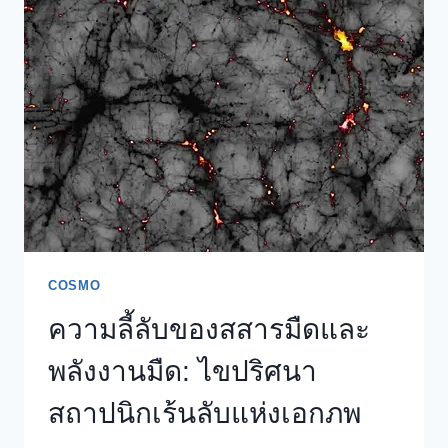
เบื้อง
หลัง
สว่าน
ไร้
สาย
ยุค
ใหม่
COSMO
ความลี้ลับของสสารมืดและ
พลังงานมืด: ไขปริศนา
สถาปนิกเร้นลับแห่งเอกภพ