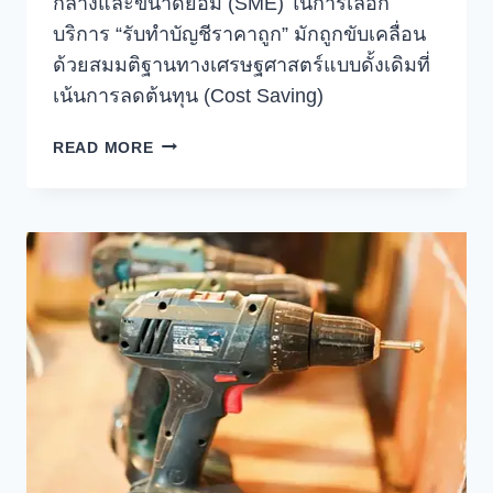
กลางและขนาดย่อม (SME) ในการเลือก
บริการ “รับทำบัญชีราคาถูก” มักถูกขับเคลื่อน
ด้วยสมมติฐานทางเศรษฐศาสตร์แบบดั้งเดิมที่
เน้นการลดต้นทุน (Cost Saving)
วิเคราะห์
READ MORE
ความ
เสี่ยง
เชิง
ปริมาณ
ด้วย
ทฤษฎี
เกม
และ
MORAL
HAZARD