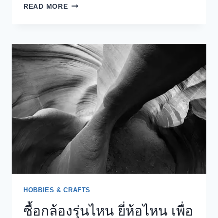
เก็ง
READ MORE
ราคา
BITCOIN
หลัง
ปี
2025
แนว
โน้ม
ขา
ลง
รอบ
ใหญ่
HOBBIES & CRAFTS
ซื้อกล้องรุ่นไหน ยี่ห้อไหน เพื่อ