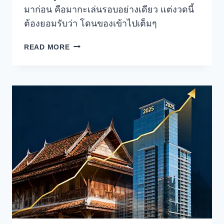
มาก่อน คือมากะเล่นรอบอย่างเดียว แต่งวดนี้
ต้องยอมรับว่า โดนของเข้าไปเต็มๆ
วิเคราะห์
READ MORE
หุ้น
ALAB
จาก
บริษัท
ASTERA
LABS
น่า
ลงทุน
ไหม
?