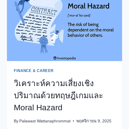
ไม่
เด็ก
GEN
Z
มี
โอกาส
ซื้อ
บ้าน
ไหม
สวน
ทาง
FINANCE & CAREER
กับ
ราย
วิเคราะห์ความเสี่ยงเชิง
ได้
?
ปริมาณด้วยทฤษฎีเกมและ
Moral Hazard
By
Palawast Wattanaphrommat
พฤศจิกายน 9, 2025