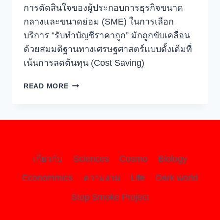
การตัดสินใจของผู้ประกอบการธุรกิจขนาด
กลางและขนาดย่อม (SME) ในการเลือก
บริการ “รับทำบัญชีราคาถูก” มักถูกขับเคลื่อน
ด้วยสมมติฐานทางเศรษฐศาสตร์แบบดั้งเดิมที่
เน้นการลดต้นทุน (Cost Saving)
วิเคราะห์
READ MORE
ความ
เสี่ยง
เชิง
ปริมาณ
ด้วย
ทฤษฎี
เกี่ยวกับ
Sciences
Cosmo
Biology
เกม
และ
Econommics
ความงาม
Life
Dark world
MORAL
Stop Smoke Project
HAZARD