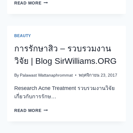
ไข
READ MORE
ความ
ลับ
ULTHERA
กระชับ
หน้า
BEAUTY
อย่างไร?
การรักษาสิว – รวบรวมงาน
กับ
ศาสตร์
วิจัย | Blog SirWilliams.ORG
ชีววิทยา
อัน
By
Palawast Wattanaphrommat
พฤศจิกายน 23, 2017
น่า
ทึ่ง
Research Acne Treatment รวบรวมงานวิจัย
เกี่ยวกับการรักษ…
การ
READ MORE
รักษา
สิว
–