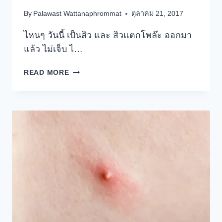
By
Palawast Wattanaphrommat
ตุลาคม 21, 2017
ไหนๆ วันนี้ เป็นสิว และ สิวแตกโพล๊ะ ออกมา
แล้ว ไม่เจ็บ ไ…
มา
READ MORE
ขุด
เรื่อง
สิว
แบบ
HARD
CORE
กัน
ครับ
ใคร
มี
ปัญหา
เรื่อง
สิว