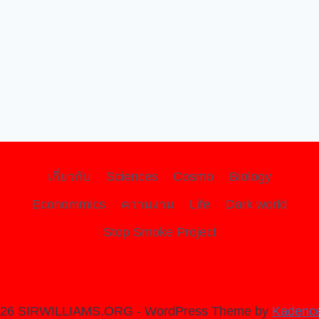
เกี่ยวกับ
Sciences
Cosmo
Biology
Econommics
ความงาม
Life
Dark world
Stop Smoke Project
026 SIRWILLIAMS.ORG - WordPress Theme by
Kadenc