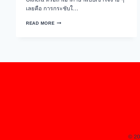
เลยคือ การกระชับใ…
ไข
READ MORE
ความ
ลับ
ULTHERA
กระชับ
หน้า
อย่างไร?
กับ
ศาสตร์
ชีววิทยา
อัน
น่า
ทึ่ง
© 2