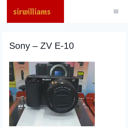
Skip
to
content
Sony – ZV E-10