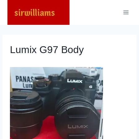
Skip
to
content
Lumix G97 Body