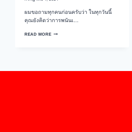
ผมขอถามทุกคนก่อนครับว่า ในทุกวันนี้
คุณยังคิดว่าการพนันเ…
สร้าง
READ MORE
ROADMAP
ดั่ง
นัก
พนัน
มือ
อาชีพ
ด้วย
THE
FUNDAMENTAL
LAWS
OF
GAMBLING
(FLOG)